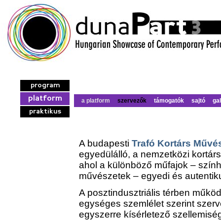
program
platform
a platform
szervezők
támogatók
sajtó
gal
praktikus
A budapesti
Trafó Kortárs Művé
egyedülálló, a nemzetközi kortár
ahol a különböző műfajok – színhá
művészetek – egyedi és autenti
A posztindusztriális térben műk
egységes szemlélet szerint szerv
egyszerre kísérletező szellemiség