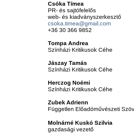
Csóka Tímea
PR- és sajtófelelős
web- és kiadványszerkesztő
csoka.timea@gmail.com
+36 30 366 9852
Tompa
Andrea
Színházi Kritikusok Céhe
Jászay Tamás
Színházi Kritikusok Céhe
Herczog Noémi
Színházi Kritikusok Céhe
Zubek Adrienn
Független Előadóművészeti Szö
Molnárné Kuskó Szilvia
gazdasági vezető