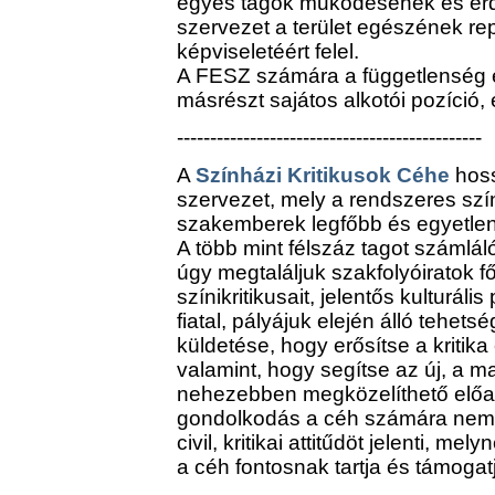
egyes tagok működésének és érde
szervezet a terület egészének rep
képviseletéért felel.
A FESZ számára a függetlenség e
másrészt sajátos alkotói pozíció,
----------------------------------------------
A
Színházi Kritikusok Céhe
hoss
szervezet, mely a rendszeres szín
szakemberek legfőbb és egyetlen 
A több mint félszáz tagot számlál
úgy megtaláljuk szakfolyóiratok f
színikritikusait, jelentős kulturális
fiatal, pályájuk elején álló tehets
küldetése, hogy erősítse a kritik
valamint, hogy segítse az új, a 
nehezebben megközelíthető előadá
gondolkodás a céh számára nem
civil, kritikai attitűdöt jelenti, m
a céh fontosnak tartja és támogat